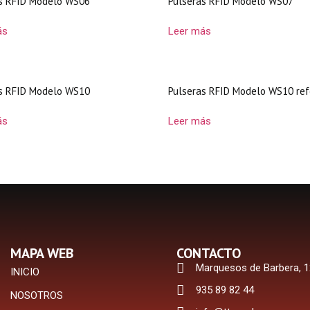
s RFID Modelo WS06
Pulseras RFID Modelo WS07
ás
Leer más
s RFID Modelo WS10
Pulseras RFID Modelo WS10 re
ás
Leer más
MAPA WEB
CONTACTO
Marquesos de Barbera, 1
INICIO
935 89 82 44
NOSOTROS