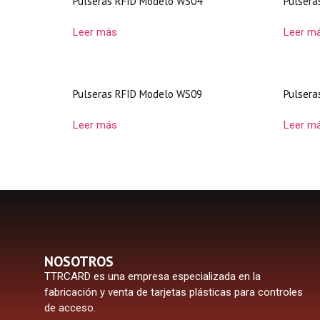
Pulseras RFID Modelo WS04
Pulsera
Leer más
Leer m
Pulseras RFID Modelo WS09
Pulsera
Leer más
Leer m
NOSOTROS
TTRCARD es una empresa especializada en la
fabricación y venta de tarjetas plásticas para controles
de acceso.