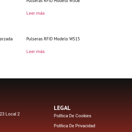
Pulseras RFID Modelo WS08
Leer más
forzada
Pulseras RFID Modelo WS15
Leer más
LEGAL
23 Local 2
Política De Cookies
Política De Privacidad