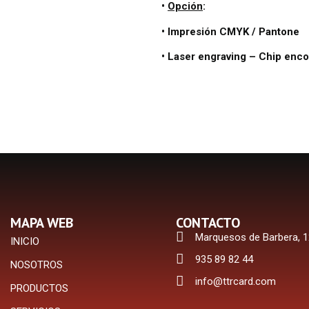
•
Opción
:
• Impresión CMYK / Pantone
• Laser engraving
–
Chip enco
MAPA WEB
CONTACTO
Marquesos de Barbera, 1
INICIO
935 89 82 44
NOSOTROS
info@ttrcard.com
PRODUCTOS